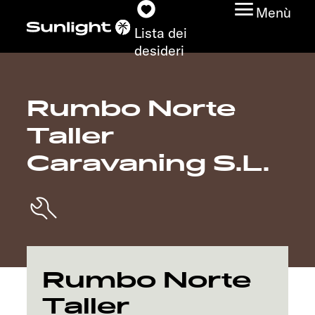
Menù
Lista dei
desideri
Rumbo Norte
Modelli
Taller
Configuratore
Caravaning S.L.
Trovate il vostro
Sunlight
Ricerca concessionari
Rumbo Norte
Scoprire
Taller