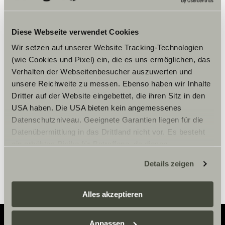
Diese Webseite verwendet Cookies
Wir setzen auf unserer Website Tracking-Technologien
(wie Cookies und Pixel) ein, die es uns ermöglichen, das
Per visualizzare il contenuto,
Verhalten der Webseitenbesucher auszuwerten und
accettare i cookies marketing.
unsere Reichweite zu messen. Ebenso haben wir Inhalte
Dritter auf der Website eingebettet, die ihren Sitz in den
USA haben. Die USA bieten kein angemessenes
Impostazioni Cookie
Datenschutzniveau. Geeignete Garantien liegen für die
Datenübermittlung in das Drittland nicht vor. Es besteht
ein erhöhtes Risiko für Betroffene, da diesen
möglicherweise keine Rechtsbehelfsmöglichkeiten
Details zeigen
zustehen. Eingesetzte Dienstleister können Daten für
eigene Zwecke verarbeiten und mit anderen Daten
zusammenführen. Weitere Informationen finden Sie hier:
Alles akzeptieren
Datenschutzerklärung
/
Datenschutzerklärung
Sunlight Business
. Akzeptieren Sie oder wählen Sie
Anpassen