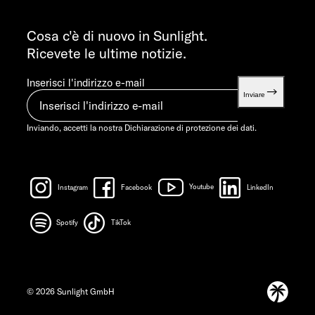
INFORMAZIONI
info@sunlight.de
Cosa c'è di nuovo in Sunlight.
Ricevete le ultime notizie.
Inserisci l'indirizzo e-mail
Inviare
Inviando, accetti la nostra
Dichiarazione di protezione dei dati.
Instagram
Facebook
Youtube
LinkedIn
Spotify
TikTok
© 2026 Sunlight GmbH