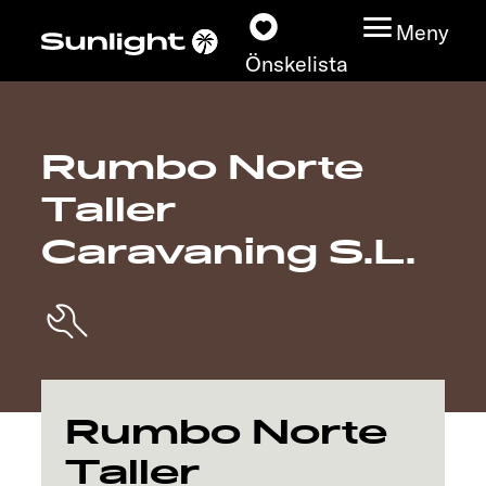
Meny
Önskelista
Rumbo Norte
Modeller
Taller
Konfigurator
Caravaning S.L.
Find din Sunlight
Hitta återförsäljare
Upptäck
Rumbo Norte
Taller
Service