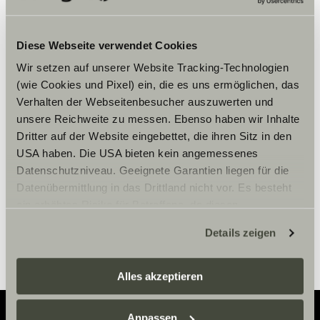
Diese Webseite verwendet Cookies
Wir setzen auf unserer Website Tracking-Technologien
Vänligen acceptera
(wie Cookies und Pixel) ein, die es uns ermöglichen, das
marknadsföringscookies för att se
Verhalten der Webseitenbesucher auszuwerten und
innehållet.
unsere Reichweite zu messen. Ebenso haben wir Inhalte
Dritter auf der Website eingebettet, die ihren Sitz in den
USA haben. Die USA bieten kein angemessenes
Cookie-inställningar
Datenschutzniveau. Geeignete Garantien liegen für die
Datenübermittlung in das Drittland nicht vor. Es besteht
ein erhöhtes Risiko für Betroffene, da diesen
möglicherweise keine Rechtsbehelfsmöglichkeiten
Details zeigen
zustehen. Eingesetzte Dienstleister können Daten für
eigene Zwecke verarbeiten und mit anderen Daten
zusammenführen. Weitere Informationen finden Sie hier:
Alles akzeptieren
Datenschutzerklärung
/
Datenschutzerklärung
Sunlight Business
. Akzeptieren Sie oder wählen Sie
Anpassen