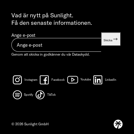
INFORMATION
info@sunlight.de
Vad är nytt på Sunlight.
Få den senaste informationen.
Ange e-post
Skicka
Genom att skicka in godkänner du vår
Dataskydd.
Instagram
Facebook
Youtube
LinkedIn
Spotify
TikTok
© 2026 Sunlight GmbH