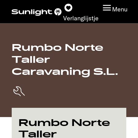
Menu
Verlanglijstje
Rumbo Norte
Modeloverzicht
Taller
Configurator
Caravaning S.L.
Vind jouw Sunlight
Vind jouw dealer
Ontdek
Rumbo Norte
Taller
Service