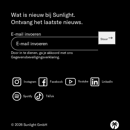
INFO SERVICE
info@sunlight.de
Wat is nieuw bij Sunlight.
Ontvang het laatste nieuws.
E-mail invoeren
Stuur
Door in te dienen, ga je akkoord met ons
Gegevensbeveiligingsverklaring.
Instagram
Facebook
Youtube
LinkedIn
Spotify
TikTok
© 2026 Sunlight GmbH