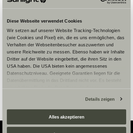
Diese Webseite verwendet Cookies
Wir setzen auf unserer Website Tracking-Technologien
Accepteer marketing-cookies om
(wie Cookies und Pixel) ein, die es uns ermöglichen, das
de tour te bekijken.
Verhalten der Webseitenbesucher auszuwerten und
unsere Reichweite zu messen. Ebenso haben wir Inhalte
Dritter auf der Website eingebettet, die ihren Sitz in den
Cookie-instellingen
USA haben. Die USA bieten kein angemessenes
Datenschutzniveau. Geeignete Garantien liegen für die
Datenübermittlung in das Drittland nicht vor. Es besteht
ein erhöhtes Risiko für Betroffene, da diesen
möglicherweise keine Rechtsbehelfsmöglichkeiten
Details zeigen
zustehen. Eingesetzte Dienstleister können Daten für
eigene Zwecke verarbeiten und mit anderen Daten
zusammenführen. Weitere Informationen finden Sie hier:
Alles akzeptieren
Datenschutzerklärung
/
Datenschutzerklärung
Sunlight Business
. Akzeptieren Sie oder wählen Sie