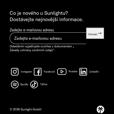
VŠEOBECNÉ DOTAZY
info@sunlight.de
Co je nového u Sunlightu?
Dostávejte nejnovější informace.
Zadejte e-mailovou adresu
Odeslat
Odesláním vyjadřujete souhlas s dokumentem „
Zásady ochrany osobních údajů
“.
Instagram
Facebook
Youtube
LinkedIn
Spotify
TikTok
© 2026 Sunlight GmbH