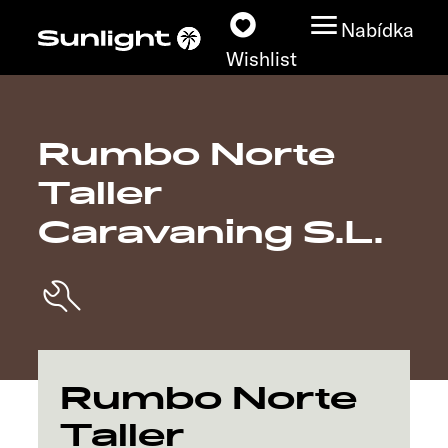
Nabídka
Wishlist
Rumbo Norte
Modely
Taller
Vyhledávač vozidel
Caravaning S.L.
Vyhledávač prodejců
Prozkoumat
Servis
Rumbo Norte
Taller