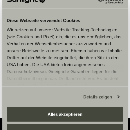
Diese Webseite verwendet Cookies
Wir setzen auf unserer Website Tracking-Technologien
Chcete-li zobrazit obsah, přijměte
(wie Cookies und Pixel) ein, die es uns ermöglichen, das
marketingové soubory cookie.
Verhalten der Webseitenbesucher auszuwerten und
unsere Reichweite zu messen. Ebenso haben wir Inhalte
Dritter auf der Website eingebettet, die ihren Sitz in den
Nastavení souborů cookie
USA haben. Die USA bieten kein angemessenes
Datenschutzniveau. Geeignete Garantien liegen für die
Datenübermittlung in das Drittland nicht vor. Es besteht
ein erhöhtes Risiko für Betroffene, da diesen
möglicherweise keine Rechtsbehelfsmöglichkeiten
Details zeigen
zustehen. Eingesetzte Dienstleister können Daten für
eigene Zwecke verarbeiten und mit anderen Daten
zusammenführen. Weitere Informationen finden Sie hier:
Alles akzeptieren
Datenschutzerklärung
/
Datenschutzerklärung
Sunlight Business
. Akzeptieren Sie oder wählen Sie