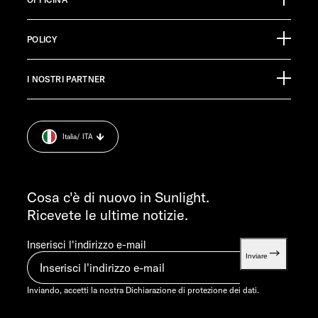
Ölmühlestraße 6
88299 Leutkirch
Calendario degli eventi
Germany
POLICY
Materiale informativo
Pressroom
SERVIZIO CLIENTI
I NOSTRI PARTNER
Impronta.
service@service.sunlight.de
Dichiarazione di protezione dei dati.
+49 7562 9870
Cookie Consent
LUN-MART 7:30-12:00 E 13:00-16:00
Italia
/ ITA
Informazioni sul peso.
VEN 07:30-12:00
INFORMAZIONI
info@sunlight.de
Cosa c'è di nuovo in Sunlight.
Ricevete le ultime notizie.
Inserisci l'indirizzo e-mail
Inviare
Inviando, accetti la nostra
Dichiarazione di protezione dei dati.