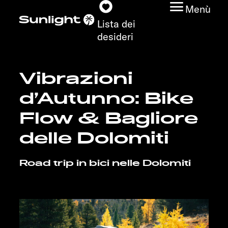
Menù
Lista dei
desideri
Vibrazioni
Modelli
d’Autunno: Bike
Configuratore
Flow & Bagliore
delle Dolomiti
Trovate il vostro
Sunlight
Road trip in bici nelle Dolomiti
Ricerca concessionari
Scoprire