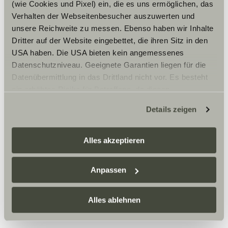
(wie Cookies und Pixel) ein, die es uns ermöglichen, das
Verhalten der Webseitenbesucher auszuwerten und
unsere Reichweite zu messen. Ebenso haben wir Inhalte
Dritter auf der Website eingebettet, die ihren Sitz in den
USA haben. Die USA bieten kein angemessenes
Datenschutzniveau. Geeignete Garantien liegen für die
Datenübermittlung in das Drittland nicht vor. Es besteht
ein erhöhtes Risiko für Betroffene, da diesen
möglicherweise keine Rechtsbehelfsmöglichkeiten
Details zeigen
zustehen. Eingesetzte Dienstleister können Daten für
eigene Zwecke verarbeiten und mit anderen Daten
zusammenführen. Weitere Informationen finden Sie hier:
Alles akzeptieren
Datenschutzerklärung
/
Datenschutzerklärung
Sunlight Business
. Akzeptieren Sie oder wählen Sie
Anpassen
einzelne Cookies/Dienste in den Einstellungen aus,
erteilen Sie uns Ihre Einwilligung zur Verarbeitung Ihrer
Daten zu den genannten Zwecken. Die Einwilligung ist
Alles ablehnen
freiwillig, für den Besuch der Website nicht erforderlich
und kann jederzeit über die Einstellungen widerrufen