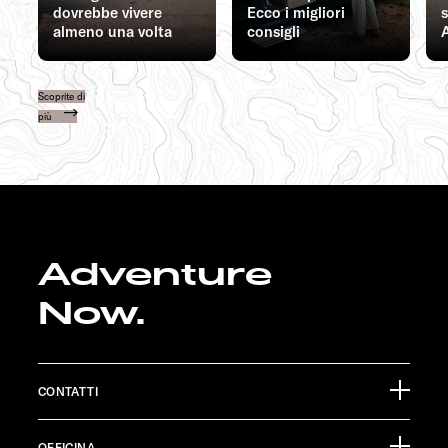
dovrebbe vivere
Ecco i migliori
s
almeno una volta
consigli
A
Scoprite di
più
Adventure
Now.
CONTATTI
Sunlight GmbH
OFFICINA