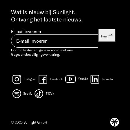
INFO SERVICE
info@sunlight.de
Wat is nieuw bij Sunlight.
Ontvang het laatste nieuws.
E-mail invoeren
Stuur
Door in te dienen, ga je akkoord met ons
Gegevensbeveiligingsverklaring.
Instagram
Facebook
Youtube
LinkedIn
Spotify
TikTok
© 2026 Sunlight GmbH