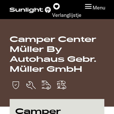
Menu
Verlanglijstje
Camper Center
Modeloverzicht
Müller By
Configurator
Autohaus Gebr.
Müller GmbH
Vind jouw Sunlight
Vind jouw dealer
Ontdek
Service
Camper