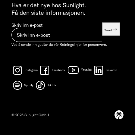
info@sunlight.de
Hva er det nye hos Sunlight.
Få den siste informasjonen.
Skriv inn e-post
Send
Ved å sende inn godtar du vår
Retningslinjer for personvern.
Instagram
Facebook
Youtube
LinkedIn
Spotify
TikTok
© 2026 Sunlight GmbH