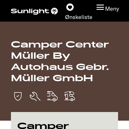
Meny
Ønskeliste
Camper Center
Modeller
Müller By
Konfigurator
Autohaus Gebr.
Müller GmbH
Finn din Sunlight
Finn forhandler
Oppdage
Service
Camper