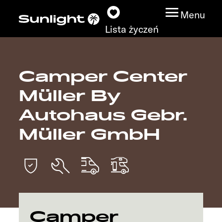
Menu
Lista życzeń
Camper Center
Modele
Müller By
Wyszukiwarka
Autohaus Gebr.
pojazdów
Müller GmbH
Wyszukiwanie
dystrybutorów
Badać
Camper
Praca