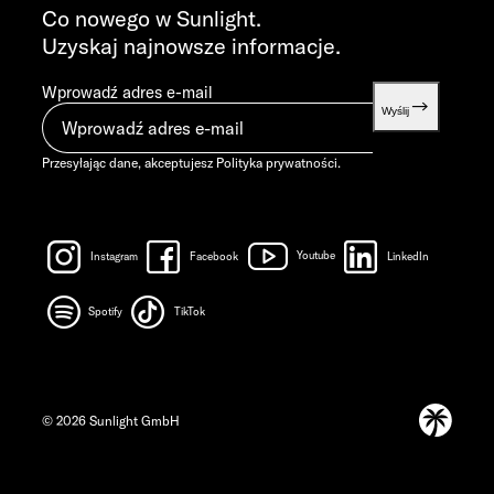
info@sunlight.de
Co nowego w Sunlight.
Uzyskaj najnowsze informacje.
Wprowadź adres e-mail
Wyślij
Przesyłając dane, akceptujesz
Polityka prywatności
.
Instagram
Facebook
Youtube
LinkedIn
Spotify
TikTok
© 2026 Sunlight GmbH