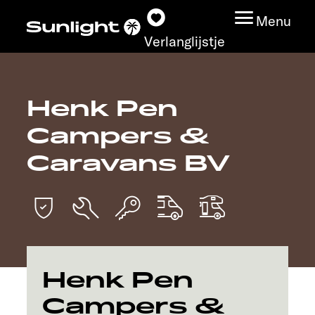
Menu
Verlanglijstje
Henk Pen
Modeloverzicht
Campers &
Configurator
Caravans BV
Vind jouw Sunlight
Vind jouw dealer
Ontdek
Henk Pen
Campers &
Service