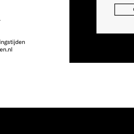
r
ingstijden
en.nl