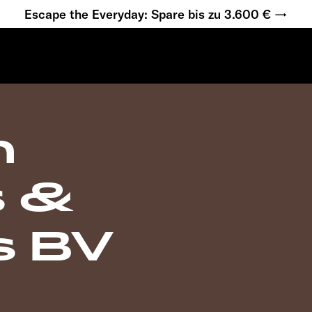
Escape the Everyday: Spare bis zu 3.600 € →
n
 &
s BV