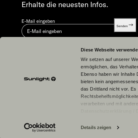
Erhalte die neuesten Infos.
E-Mail eingeben
Senden
Mit dem Absenden stimmst du unserer
Datenschutzerklä
Diese Webseite verwende
Wir setzen auf unserer Web
ermöglichen, das Verhalt
Ebenso haben wir Inhalte D
bieten kein angemessenes 
Unsere Partner
das Drittland nicht vor. E
Rechtsbehelfsmöglichkeite
verarbeiten und mit ander
Datenschutzerklärung
/
einzelne Cookies/Dienste i
Daten zu den genannten Zwe
Details zeigen
erforderlich und kann jede