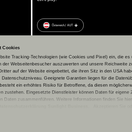
Österreich
/ AUT
rung
zu.
t Cookies
site Tracking-Technologien (wie Cookies und Pixel) ein, die es
en der Webseitenbesucher auszuwerten und unsere Reichweite 
ritter auf der Website eingebettet, die ihren Sitz in den USA ha
Datenschutzniveau. Geeignete Garantien liegen für die Datenüb
s besteht ein erhöhtes Risiko für Betroffene, da diesen möglicher
n zustehen. Eingesetzte Dienstleister können Daten für eigene
en Daten zusammenführen. Weitere Informationen finden Sie hier
Datenschutzerklärung Sunlight Business
. Akzeptieren Sie od
© 2026 Sunlight GmbH
n den Einstellungen aus, erteilen Sie uns Ihre Einwilligung zur Ve
cken. Die Einwilligung ist freiwillig, für den Besuch der Websit
rzeit über die Einstellungen widerrufen werden. Klicken Sie auf 