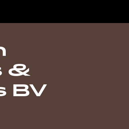
n
 &
s BV