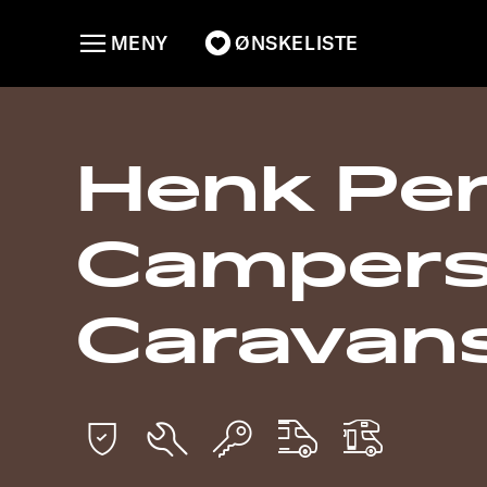
MENY
ØNSKELISTE
Henk Pe
Campers
Caravan