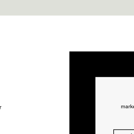
marke
r