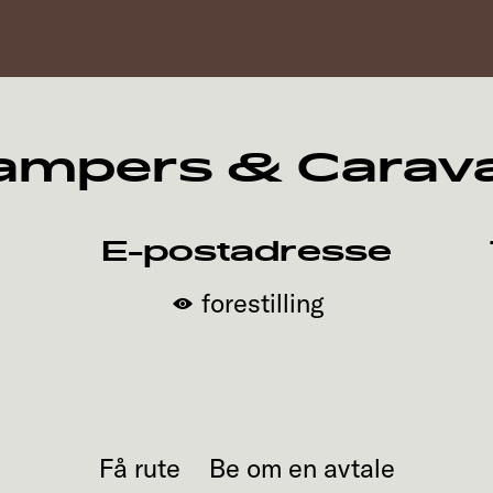
ampers & Carav
E-postadresse
forestilling
Få rute
Be om en avtale