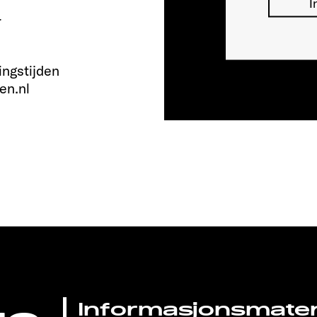
I
r
ingstijden
en.nl
Informasjonsmateri