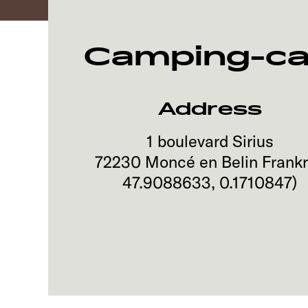
Camping-ca
Address
1 boulevard Sirius
72230
Moncé en Belin
Frankr
47.9088633
,
0.1710847
)