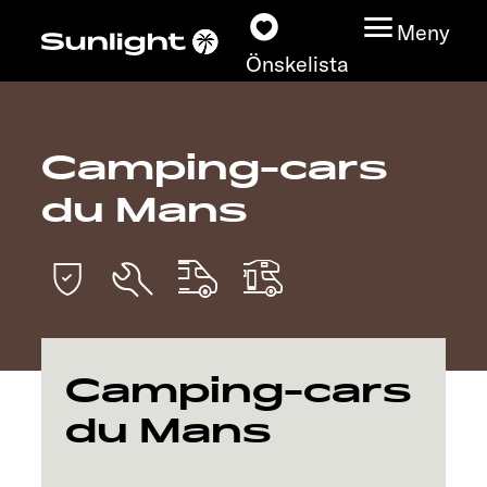
Meny
Önskelista
Camping-cars
Modeller
du Mans
Konfigurator
Find din Sunlight
Hitta återförsäljare
Camping-cars
Upptäck
du Mans
Service