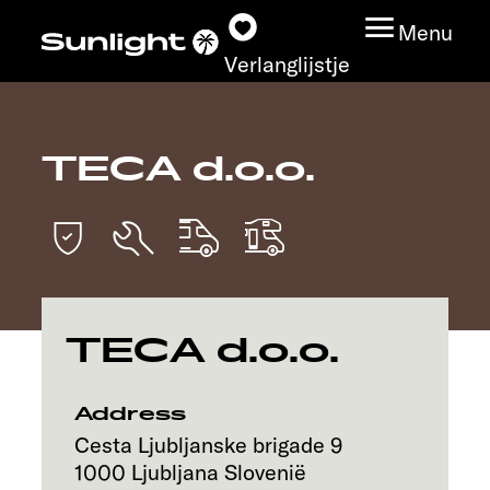
Menu
Verlanglijstje
TECA d.o.o.
Modeloverzicht
Configurator
Vind jouw Sunlight
TECA d.o.o.
Vind jouw dealer
Ontdek
Address
Cesta Ljubljanske brigade 9
Service
1000
Ljubljana
Slovenië