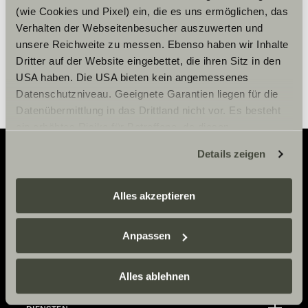
Cookie-instellingen
(wie Cookies und Pixel) ein, die es uns ermöglichen, das
Verhalten der Webseitenbesucher auszuwerten und
unsere Reichweite zu messen. Ebenso haben wir Inhalte
Dritter auf der Website eingebettet, die ihren Sitz in den
USA haben. Die USA bieten kein angemessenes
Datenschutzniveau. Geeignete Garantien liegen für die
Datenübermittlung in das Drittland nicht vor. Es besteht
ein erhöhtes Risiko für Betroffene, da diesen
möglicherweise keine Rechtsbehelfsmöglichkeiten
Details zeigen
zustehen. Eingesetzte Dienstleister können Daten für
eigene Zwecke verarbeiten und mit anderen Daten
Adventure
zusammenführen. Weitere Informationen finden Sie hier:
Alles akzeptieren
Now.
Datenschutzerklärung
/
Datenschutzerklärung
Sunlight Business
. Akzeptieren Sie oder wählen Sie
Anpassen
einzelne Cookies/Dienste in den Einstellungen aus,
erteilen Sie uns Ihre Einwilligung zur Verarbeitung Ihrer
CONTACT
Daten zu den genannten Zwecken. Die Einwilligung ist
Alles ablehnen
freiwillig, für den Besuch der Website nicht erforderlich
Sunlight GmbH