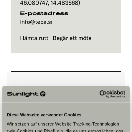
46.080747
,
14.483668
)
E-postadress
Info@teca.si
Hämta rutt
Begär ett möte
Vänligen acceptera
marknadsföringscookies för att se
innehållet.
Diese Webseite verwendet Cookies
Wir setzen auf unserer Website Tracking-Technologien
Cookie-inställningar
(wie Cookies und Pixel) ein, die es uns ermöglichen, das