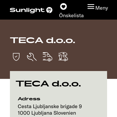
Meny
Önskelista
TECA d.o.o.
Modeller
Konfigurator
Find din Sunlight
TECA d.o.o.
Hitta återförsäljare
Upptäck
Adress
Cesta Ljubljanske brigade 9
Service
1000
Ljubljana
Slovenien