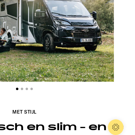
T 6
MET STIJL
ch en slim - en
Config