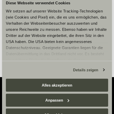
Vennligst aksepter
Diese Webseite verwendet Cookies
markedsføringscookies for å se
Wir setzen auf unserer Website Tracking-Technologien
innholdet.
(wie Cookies und Pixel) ein, die es uns ermöglichen, das
Verhalten der Webseitenbesucher auszuwerten und
unsere Reichweite zu messen. Ebenso haben wir Inhalte
Innstillinger for cookies
Dritter auf der Website eingebettet, die ihren Sitz in den
USA haben. Die USA bieten kein angemessenes
Datenschutzniveau. Geeignete Garantien liegen für die
Datenübermittlung in das Drittland nicht vor. Es besteht
ein erhöhtes Risiko für Betroffene, da diesen
möglicherweise keine Rechtsbehelfsmöglichkeiten
Details zeigen
zustehen. Eingesetzte Dienstleister können Daten für
eigene Zwecke verarbeiten und mit anderen Daten
zusammenführen. Weitere Informationen finden Sie hier:
Alles akzeptieren
Datenschutzerklärung
/
Datenschutzerklärung
Sunlight Business
. Akzeptieren Sie oder wählen Sie
Adventure
Anpassen
einzelne Cookies/Dienste in den Einstellungen aus,
Now.
erteilen Sie uns Ihre Einwilligung zur Verarbeitung Ihrer