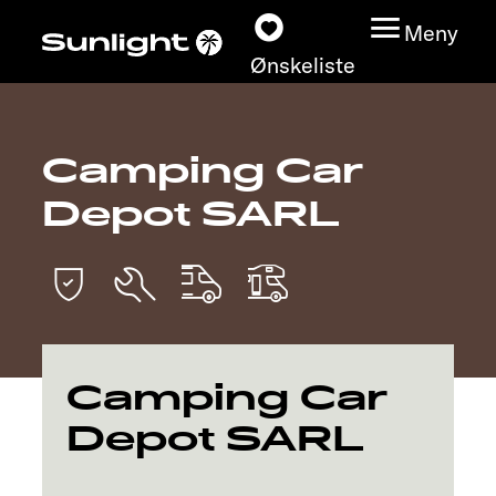
Meny
Ønskeliste
Camping Car
Modeller
Depot SARL
Konfigurator
Finn din Sunlight
Finn forhandler
Camping Car
Oppdage
Depot SARL
Service