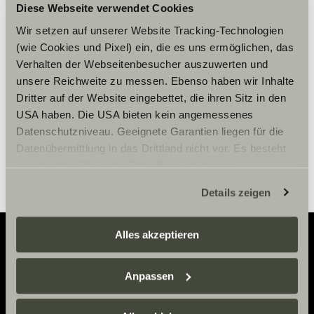
Accepter venligst
Diese Webseite verwendet Cookies
marketingcookies for at se
Wir setzen auf unserer Website Tracking-Technologien
indholdet.
(wie Cookies und Pixel) ein, die es uns ermöglichen, das
Verhalten der Webseitenbesucher auszuwerten und
unsere Reichweite zu messen. Ebenso haben wir Inhalte
Cookie-indstillinger
Dritter auf der Website eingebettet, die ihren Sitz in den
USA haben. Die USA bieten kein angemessenes
Datenschutzniveau. Geeignete Garantien liegen für die
Datenübermittlung in das Drittland nicht vor. Es besteht
ein erhöhtes Risiko für Betroffene, da diesen
möglicherweise keine Rechtsbehelfsmöglichkeiten
Details zeigen
zustehen. Eingesetzte Dienstleister können Daten für
eigene Zwecke verarbeiten und mit anderen Daten
zusammenführen. Weitere Informationen finden Sie hier:
Alles akzeptieren
Datenschutzerklärung
/
Datenschutzerklärung
Sunlight Business
. Akzeptieren Sie oder wählen Sie
Adventure
Anpassen
einzelne Cookies/Dienste in den Einstellungen aus,
Now.
erteilen Sie uns Ihre Einwilligung zur Verarbeitung Ihrer