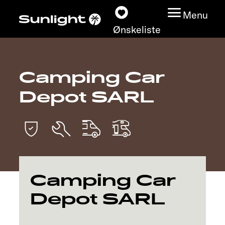
Menu
Ønskeliste
Camping Car
Modeller
Depot SARL
Konfigurator
Find din Sunlight
Find forhandler
Camping Car
Oplev
Depot SARL
Service