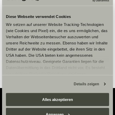
Bitte akzeptiere die Marketing-
Diese Webseite verwendet Cookies
Cookies, um die Inhalte zu sehen.
Wir setzen auf unserer Website Tracking-Technologien
(wie Cookies und Pixel) ein, die es uns ermöglichen, das
Verhalten der Webseitenbesucher auszuwerten und
Cookie-Einstellungen
unsere Reichweite zu messen. Ebenso haben wir Inhalte
Dritter auf der Website eingebettet, die ihren Sitz in den
USA haben. Die USA bieten kein angemessenes
Datenschutzniveau. Geeignete Garantien liegen für die
Datenübermittlung in das Drittland nicht vor. Es besteht
ein erhöhtes Risiko für Betroffene, da diesen
möglicherweise keine Rechtsbehelfsmöglichkeiten
Details zeigen
zustehen. Eingesetzte Dienstleister können Daten für
eigene Zwecke verarbeiten und mit anderen Daten
zusammenführen. Weitere Informationen finden Sie hier:
Alles akzeptieren
Datenschutzerklärung
/
Datenschutzerklärung
Adventure
Sunlight Business
. Akzeptieren Sie oder wählen Sie
Anpassen