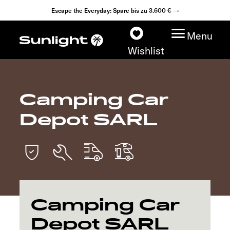
Escape the Everyday: Spare bis zu 3.600 € →
Menu
Wishlist
Camping Car
Modelle
Depot SARL
Konfigurator
Fahrzeugfinder
Händlersuche
Camping Car
Explore
Depot SARL