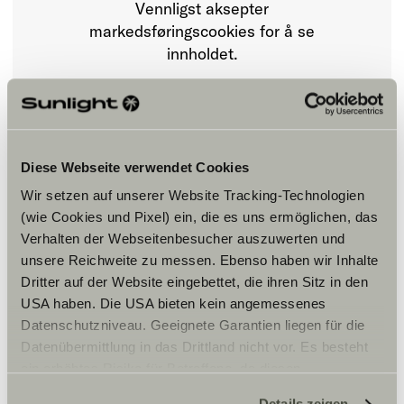
Vennligst aksepter
markedsføringscookies for å se
innholdet.
Innstillinger for cookies
Diese Webseite verwendet Cookies
Wir setzen auf unserer Website Tracking-Technologien
(wie Cookies und Pixel) ein, die es uns ermöglichen, das
Verhalten der Webseitenbesucher auszuwerten und
unsere Reichweite zu messen. Ebenso haben wir Inhalte
Åpningstider
Dritter auf der Website eingebettet, die ihren Sitz in den
USA haben. Die USA bieten kein angemessenes
Deres firmas åpningstider
Datenschutzniveau. Geeignete Garantien liegen für die
Salgsavdeling:
Mandag – Fredag:
Datenübermittlung in das Drittland nicht vor. Es besteht
Kl. 09:00 -17:00 Torsdag 09:00-19:00
ein erhöhtes Risiko für Betroffene, da diesen
Lørdag:
möglicherweise keine Rechtsbehelfsmöglichkeiten
Kl. 10:00 – 14:00
Details zeigen