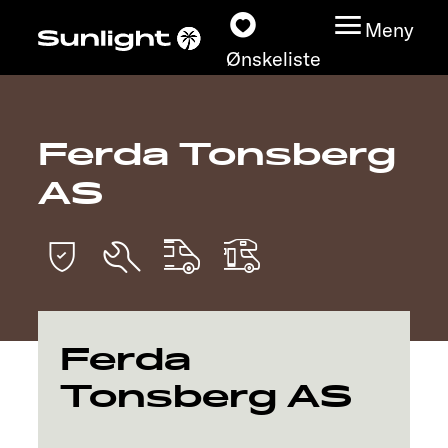
Meny
Ønskeliste
Ferda Tonsberg
Modeller
AS
Konfigurator
Finn din Sunlight
Finn forhandler
Ferda
Oppdage
Tonsberg AS
Service