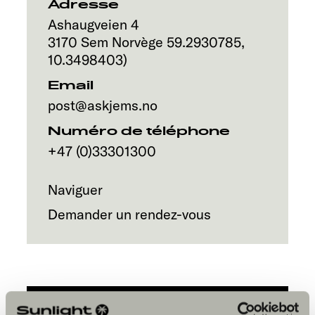
Service
Adresse
Ashaugveien 4
3170
Sem
Norvège
59.2930785
,
10.3498403
)
Email
post@askjems.no
Numéro de téléphone
+47 (0)33301300
Naviguer
Demander un rendez-vous