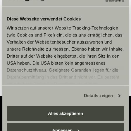
Veuillez accepter les cookies pour
Diese Webseite verwendet Cookies
afficher le contenu.
Wir setzen auf unserer Website Tracking-Technologien
(wie Cookies und Pixel) ein, die es uns ermöglichen, das
Paramètre des cookies
Verhalten der Webseitenbesucher auszuwerten und
unsere Reichweite zu messen. Ebenso haben wir Inhalte
Dritter auf der Website eingebettet, die ihren Sitz in den
USA haben. Die USA bieten kein angemessenes
Datenschutzniveau. Geeignete Garantien liegen für die
Datenübermittlung in das Drittland nicht vor. Es besteht
ein erhöhtes Risiko für Betroffene, da diesen
möglicherweise keine Rechtsbehelfsmöglichkeiten
Details zeigen
zustehen. Eingesetzte Dienstleister können Daten für
eigene Zwecke verarbeiten und mit anderen Daten
zusammenführen. Weitere Informationen finden Sie hier:
Alles akzeptieren
Adventure
Datenschutzerklärung
/
Datenschutzerklärung
Sunlight Business
. Akzeptieren Sie oder wählen Sie
Anpassen