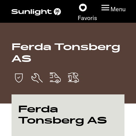
Menu
Favoris
Ferda Tonsberg
Nos modèles
AS
Configurateur
Recherchez votre
Sunlight
Nos concessionnaires
Ferda
Tonsberg AS
Découvrir