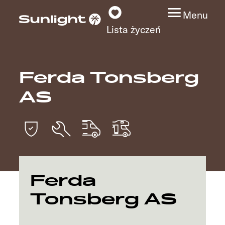
Menu
Lista życzeń
Ferda Tonsberg
Modele
AS
Wyszukiwarka
pojazdów
Wyszukiwanie
dystrybutorów
Ferda
Badać
Tonsberg AS
Praca