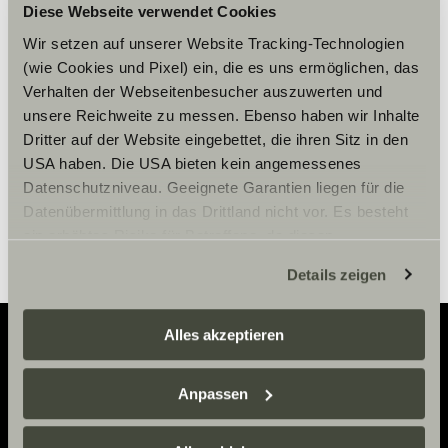
Diese Webseite verwendet Cookies
Zaakceptuj marketingowe pliki
cookie, aby zobaczyć treści.
Wir setzen auf unserer Website Tracking-Technologien
(wie Cookies und Pixel) ein, die es uns ermöglichen, das
Verhalten der Webseitenbesucher auszuwerten und
unsere Reichweite zu messen. Ebenso haben wir Inhalte
Ustawienia plików cookie
Dritter auf der Website eingebettet, die ihren Sitz in den
USA haben. Die USA bieten kein angemessenes
Datenschutzniveau. Geeignete Garantien liegen für die
Datenübermittlung in das Drittland nicht vor. Es besteht
ein erhöhtes Risiko für Betroffene, da diesen
möglicherweise keine Rechtsbehelfsmöglichkeiten
Details zeigen
zustehen. Eingesetzte Dienstleister können Daten für
eigene Zwecke verarbeiten und mit anderen Daten
zusammenführen. Weitere Informationen finden Sie hier:
Alles akzeptieren
Datenschutzerklärung
/
Datenschutzerklärung
Sunlight Business
. Akzeptieren Sie oder wählen Sie
Adventure
Anpassen
einzelne Cookies/Dienste in den Einstellungen aus,
Now.
erteilen Sie uns Ihre Einwilligung zur Verarbeitung Ihrer