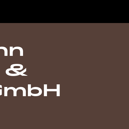
nn
 &
 GmbH