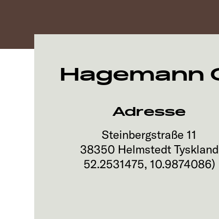
Hagemann C
Adresse
Steinbergstraße 11
38350
Helmstedt
Tyskland
52.2531475
,
10.9874086
)