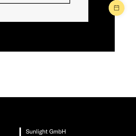
Manife
Sunlight GmbH