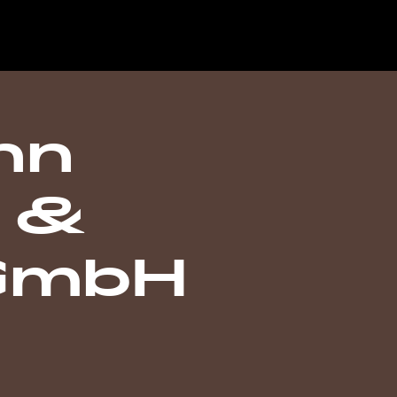
nn
 &
 GmbH