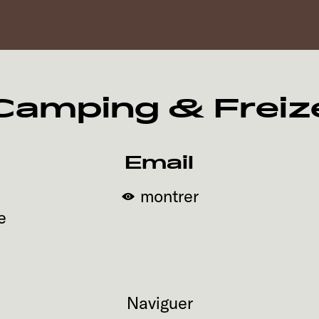
amping & Freiz
Email
montrer
e
Naviguer