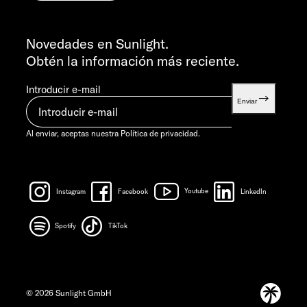
INFORMACIÓN
info@sunlight.de
Novedades en Sunlight.
Obtén la información más reciente.
Introducir e-mail
Enviar
Al enviar, aceptas nuestra
Política de privacidad.
Instagram
Facebook
Youtube
LinkedIn
Spotify
TikTok
© 2026 Sunlight GmbH