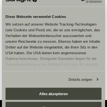
Diese Webseite verwendet Cookies
Wir setzen auf unserer Website Tracking-Technologien
(wie Cookies und Pixel) ein, die es uns ermöglichen, das
Hay que aceptar los cookies de
Verhalten der Webseitenbesucher auszuwerten und
marketing para ver el contenido.
unsere Reichweite zu messen. Ebenso haben wir Inhalte
Dritter auf der Website eingebettet, die ihren Sitz in den
USA haben. Die USA bieten kein angemessenes
Ajustes de cookies
Datenschutzniveau. Geeignete Garantien liegen für die
Datenübermittlung in das Drittland nicht vor. Es besteht
ein erhöhtes Risiko für Betroffene, da diesen
möglicherweise keine Rechtsbehelfsmöglichkeiten
Details zeigen
zustehen. Eingesetzte Dienstleister können Daten für
eigene Zwecke verarbeiten und mit anderen Daten
zusammenführen. Weitere Informationen finden Sie hier:
Alles akzeptieren
Datenschutzerklärung
/
Datenschutzerklärung
Sunlight Business
. Akzeptieren Sie oder wählen Sie