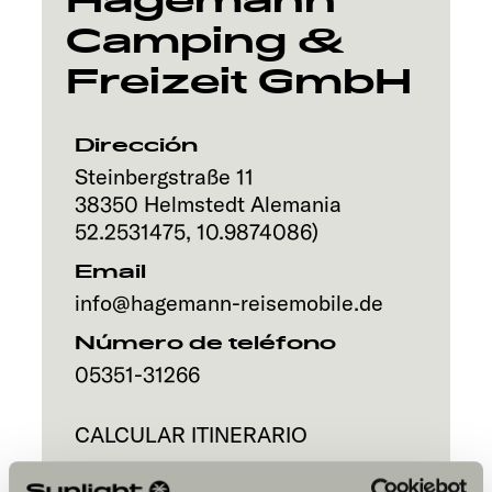
Hagemann
Camping &
Servicio
Freizeit GmbH
Dirección
Steinbergstraße 11
38350
Helmstedt
Alemania
52.2531475
,
10.9874086
)
Email
info@hagemann-reisemobile.de
Número de teléfono
05351-31266
CALCULAR ITINERARIO