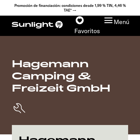
Promoción de financiación: condiciones desde 1,99 % TIN, 4,46 %
TAE* →
Menú
Favoritos
Hagemann
Modelos
Camping &
Configurador
Freizeit GmbH
Encuentra tu Sunlight
Búsqueda de
concesionarios
Descubrir