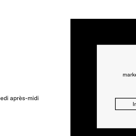
marke
medi après-midi
I