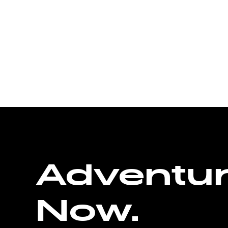
Adventu
Now.