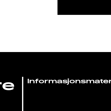
re
Informasjonsmateri