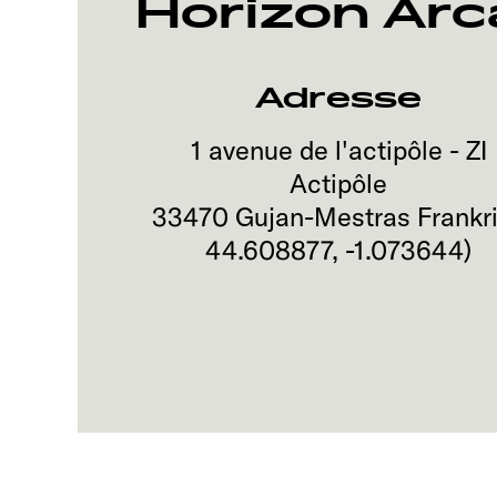
Horizon Ar
Adresse
1 avenue de l'actipôle - ZI
Actipôle
33470
Gujan-Mestras
Frankr
44.608877
,
-1.073644
)