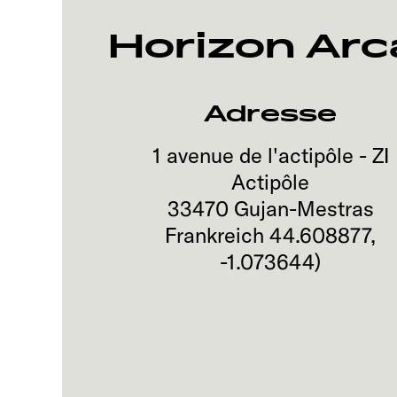
Horizon Ar
Adresse
1 avenue de l'actipôle - ZI
Actipôle
33470
Gujan-Mestras
Frankreich
44.608877
,
-1.073644
)