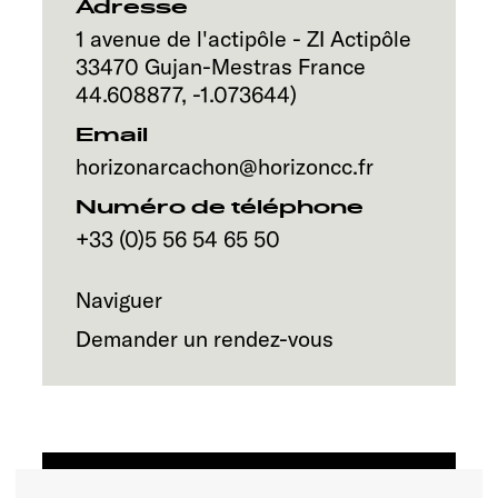
Service
Adresse
1 avenue de l'actipôle - ZI Actipôle
33470
Gujan-Mestras
France
44.608877
,
-1.073644
)
Email
horizonarcachon@horizoncc.fr
Numéro de téléphone
+33 (0)5 56 54 65 50
Naviguer
Demander un rendez-vous