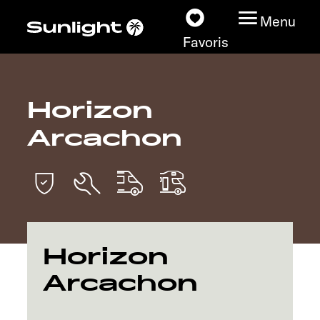
Menu
Favoris
Horizon
Nos modèles
Arcachon
Configurateur
Recherchez votre
Sunlight
Nos concessionnaires
Horizon
Arcachon
Découvrir