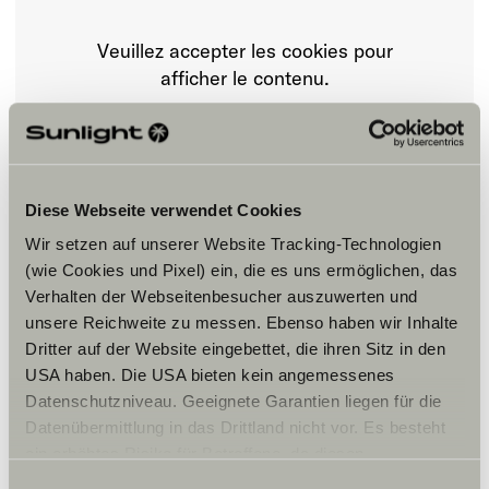
Veuillez accepter les cookies pour
afficher le contenu.
Paramètre des cookies
Diese Webseite verwendet Cookies
Wir setzen auf unserer Website Tracking-Technologien
(wie Cookies und Pixel) ein, die es uns ermöglichen, das
Verhalten der Webseitenbesucher auszuwerten und
unsere Reichweite zu messen. Ebenso haben wir Inhalte
Dritter auf der Website eingebettet, die ihren Sitz in den
Horaires d'ouverture
USA haben. Die USA bieten kein angemessenes
Datenschutzniveau. Geeignete Garantien liegen für die
Vente:
Du mardi au samedi
Datenübermittlung in das Drittland nicht vor. Es besteht
de 9h à 12h et de 14h à 18h30
ein erhöhtes Risiko für Betroffene, da diesen
Atelier:
möglicherweise keine Rechtsbehelfsmöglichkeiten
Du mardi au samedi matin