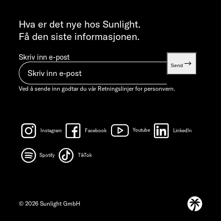
INFORMASJON
info@sunlight.de
Hva er det nye hos Sunlight.
Få den siste informasjonen.
Skriv inn e-post
Send
Ved å sende inn godtar du vår
Retningslinjer for personvern.
Instagram
Facebook
Youtube
LinkedIn
Spotify
TikTok
© 2026 Sunlight GmbH