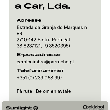
a Car, Lda.
Adresse
Estrada da Granja do Marques n
99
2710-142
Sintra
Portugal
38.8237121
,
-9.3520395
)
E-postadresse
geralcoimbra@parracho.pt
Telefonnummer
+351 (0) 239 068 997
Få rute
Be om en avtale