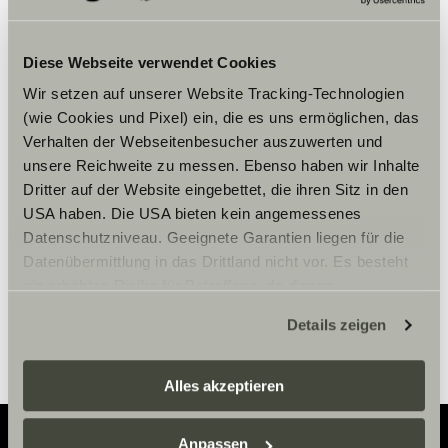
Diese Webseite verwendet Cookies
Wir setzen auf unserer Website Tracking-Technologien
Vennligst aksepter
(wie Cookies und Pixel) ein, die es uns ermöglichen, das
markedsføringscookies for å se
Verhalten der Webseitenbesucher auszuwerten und
innholdet.
unsere Reichweite zu messen. Ebenso haben wir Inhalte
Dritter auf der Website eingebettet, die ihren Sitz in den
USA haben. Die USA bieten kein angemessenes
Innstillinger for cookies
Datenschutzniveau. Geeignete Garantien liegen für die
Datenübermittlung in das Drittland nicht vor. Es besteht
ein erhöhtes Risiko für Betroffene, da diesen
möglicherweise keine Rechtsbehelfsmöglichkeiten
Details zeigen
zustehen. Eingesetzte Dienstleister können Daten für
eigene Zwecke verarbeiten und mit anderen Daten
zusammenführen. Weitere Informationen finden Sie hier:
Alles akzeptieren
Datenschutzerklärung
/
Datenschutzerklärung
Sunlight Business
. Akzeptieren Sie oder wählen Sie
Anpassen