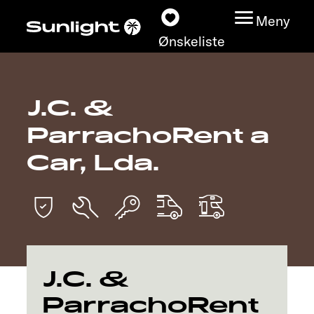
Meny
Ønskeliste
J.C. &
Modeller
ParrachoRent a
Konfigurator
Car, Lda.
Finn din Sunlight
Finn forhandler
Oppdage
J.C. &
ParrachoRent
Service