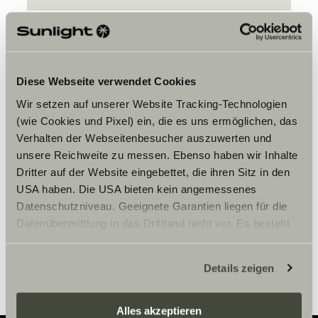
Diese Webseite verwendet Cookies
Wir setzen auf unserer Website Tracking-Technologien
Bitte akzeptiere die Marketing-
(wie Cookies und Pixel) ein, die es uns ermöglichen, das
Cookies, um die Inhalte zu sehen.
Verhalten der Webseitenbesucher auszuwerten und
unsere Reichweite zu messen. Ebenso haben wir Inhalte
Dritter auf der Website eingebettet, die ihren Sitz in den
Cookie-Einstellungen
USA haben. Die USA bieten kein angemessenes
Datenschutzniveau. Geeignete Garantien liegen für die
Datenübermittlung in das Drittland nicht vor. Es besteht
ein erhöhtes Risiko für Betroffene, da diesen
möglicherweise keine Rechtsbehelfsmöglichkeiten
Details zeigen
zustehen. Eingesetzte Dienstleister können Daten für
eigene Zwecke verarbeiten und mit anderen Daten
zusammenführen. Weitere Informationen finden Sie hier:
Alles akzeptieren