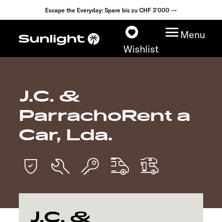
Escape the Everyday: Spare bis zu CHF 3'000 →
Menu
Wishlist
J.C. &
Modelle
ParrachoRent a
Konfigurator
Car, Lda.
Fahrzeugfinder
Händlersuche
Explore
J.C. &