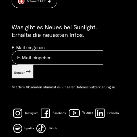
Schweiz
/ CHE
Cookie Consent
FR 7:30 – 12:00 UHR
Gewichts­informationen
ALLGEMEINE ANFRAGEN
Let’s play!
info@sunlight.de
Was gibt es Neues bei Sunlight.
Erhalte die neuesten Infos.
E-Mail eingeben
Senden
Mit dem Absenden stimmst du unserer
Datenschutzerklärung
zu.
Instagram
Facebook
Youtube
LinkedIn
Spotify
TikTok