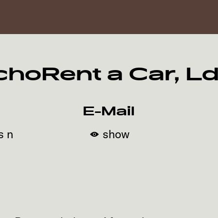
choRent a Car, Ld
E-Mail
s n
show