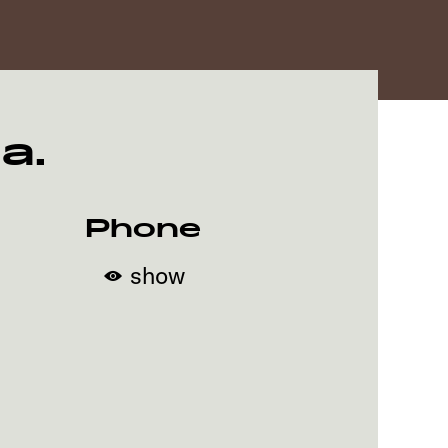
a.
Phone
show