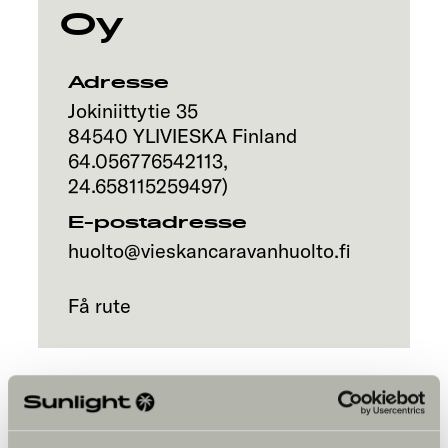
Oy
Adresse
Jokiniittytie 35
84540
YLIVIESKA
Finland
64.056776542113
,
24.658115259497
)
E-postadresse
huolto@vieskancaravanhuolto.fi
Få rute