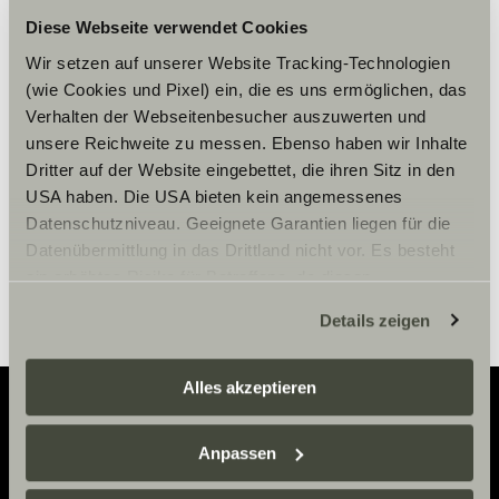
Diese Webseite verwendet Cookies
Vennligst aksepter
Wir setzen auf unserer Website Tracking-Technologien
markedsføringscookies for å se
(wie Cookies und Pixel) ein, die es uns ermöglichen, das
innholdet.
Verhalten der Webseitenbesucher auszuwerten und
unsere Reichweite zu messen. Ebenso haben wir Inhalte
Dritter auf der Website eingebettet, die ihren Sitz in den
Innstillinger for cookies
USA haben. Die USA bieten kein angemessenes
Datenschutzniveau. Geeignete Garantien liegen für die
Datenübermittlung in das Drittland nicht vor. Es besteht
ein erhöhtes Risiko für Betroffene, da diesen
möglicherweise keine Rechtsbehelfsmöglichkeiten
Details zeigen
zustehen. Eingesetzte Dienstleister können Daten für
eigene Zwecke verarbeiten und mit anderen Daten
zusammenführen. Weitere Informationen finden Sie hier:
Alles akzeptieren
Datenschutzerklärung
/
Datenschutzerklärung
Sunlight Business
. Akzeptieren Sie oder wählen Sie
Anpassen
Adventure
einzelne Cookies/Dienste in den Einstellungen aus,
erteilen Sie uns Ihre Einwilligung zur Verarbeitung Ihrer