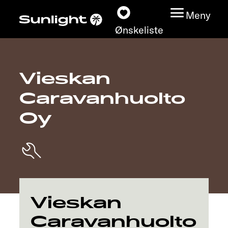
Meny
Ønskeliste
Vieskan
Modeller
Caravanhuolto
Konfigurator
Oy
Finn din Sunlight
Finn forhandler
Oppdage
Vieskan
Caravanhuolto
Service