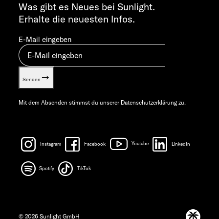
info@sunlight.de
Was gibt es Neues bei Sunlight.
Erhalte die neuesten Infos.
E-Mail eingeben
Senden
Mit dem Absenden stimmst du unserer
Datenschutzerklärung
zu.
Instagram
Facebook
Youtube
LinkedIn
Spotify
TikTok
© 2026 Sunlight GmbH