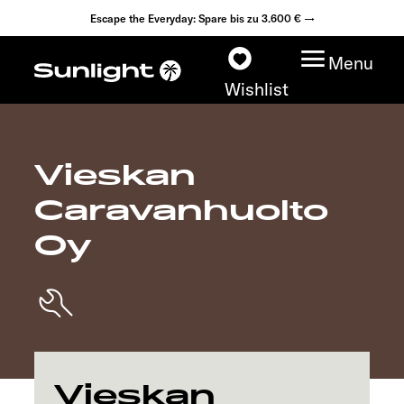
Escape the Everyday: Spare bis zu 3.600 € →
Menu
Wishlist
Vieskan
Modelle
Caravanhuolto
Konfigurator
Oy
Fahrzeugfinder
Händlersuche
Explore
Vieskan