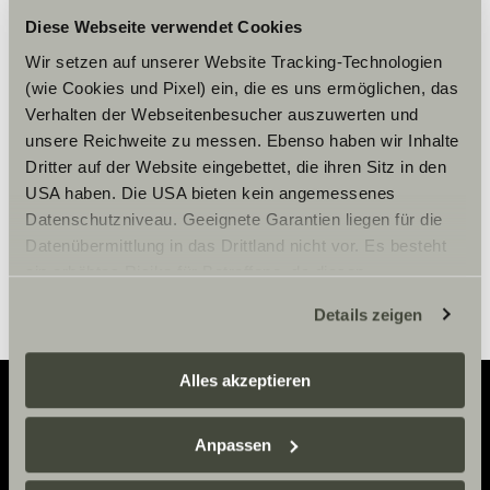
Diese Webseite verwendet Cookies
Accepter venligst
Wir setzen auf unserer Website Tracking-Technologien
marketingcookies for at se
(wie Cookies und Pixel) ein, die es uns ermöglichen, das
indholdet.
Verhalten der Webseitenbesucher auszuwerten und
unsere Reichweite zu messen. Ebenso haben wir Inhalte
Dritter auf der Website eingebettet, die ihren Sitz in den
Cookie-indstillinger
USA haben. Die USA bieten kein angemessenes
Datenschutzniveau. Geeignete Garantien liegen für die
Datenübermittlung in das Drittland nicht vor. Es besteht
ein erhöhtes Risiko für Betroffene, da diesen
möglicherweise keine Rechtsbehelfsmöglichkeiten
Details zeigen
zustehen. Eingesetzte Dienstleister können Daten für
eigene Zwecke verarbeiten und mit anderen Daten
zusammenführen. Weitere Informationen finden Sie hier:
Alles akzeptieren
Datenschutzerklärung
/
Datenschutzerklärung
Sunlight Business
. Akzeptieren Sie oder wählen Sie
Anpassen
Adventure
einzelne Cookies/Dienste in den Einstellungen aus,
erteilen Sie uns Ihre Einwilligung zur Verarbeitung Ihrer