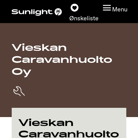
Menu
Ønskeliste
Vieskan
Modeller
Caravanhuolto
Konfigurator
Oy
Find din Sunlight
Find forhandler
Oplev
Vieskan
Caravanhuolto
Service