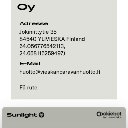
Oy
Adresse
Jokiniittytie 35
84540
YLIVIESKA
Finland
64.056776542113
,
24.658115259497
)
E-Mail
huolto@vieskancaravanhuolto.fi
Få rute