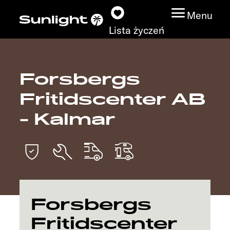
Menu
Lista życzeń
Forsbergs
Modele
Fritidscenter AB
Wyszukiwarka
- Kalmar
pojazdów
Wyszukiwanie
dystrybutorów
Badać
Forsbergs
Fritidscenter
Praca