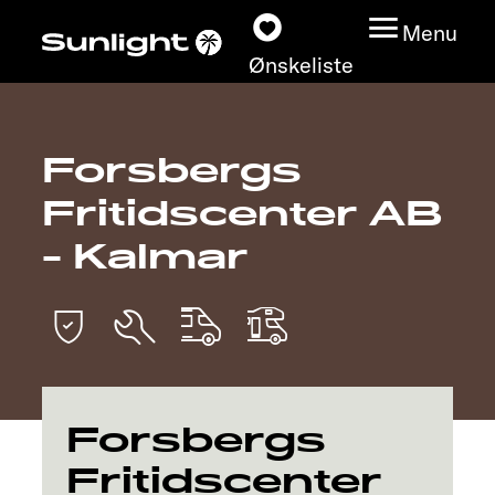
Menu
Ønskeliste
Forsbergs
Modeller
Fritidscenter AB
Konfigurator
- Kalmar
Find din Sunlight
Find forhandler
Oplev
Forsbergs
Fritidscenter
Service