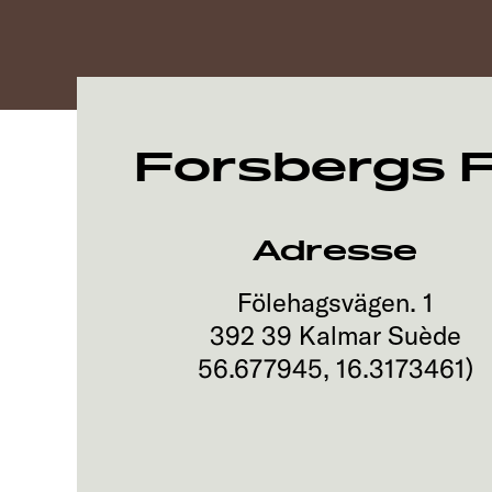
Forsbergs F
Adresse
Fölehagsvägen. 1
392 39
Kalmar
Suède
56.677945
,
16.3173461
)