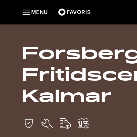
MENU
FAVORIS
Forsber
Fritidsce
Kalmar