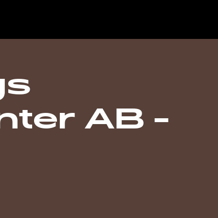
gs
nter AB -