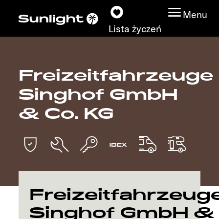
Menu
Lista życzeń
Freizeitfahrzeuge
Modele
Singhof GmbH
Wyszukiwarka
& Co. KG
pojazdów
Wyszukiwanie
dystrybutorów
Badać
Freizeitfahrzeug
Singhof GmbH &
Praca