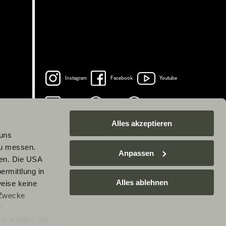
Instagram
Facebook
Youtube
LinkedIn
Spotify
TikTok
Alles akzeptieren
 uns
zu messen.
Anpassen
ben. Die USA
ermittlung in
Alles ablehnen
weise keine
 Zwecke
:
er wählen Sie