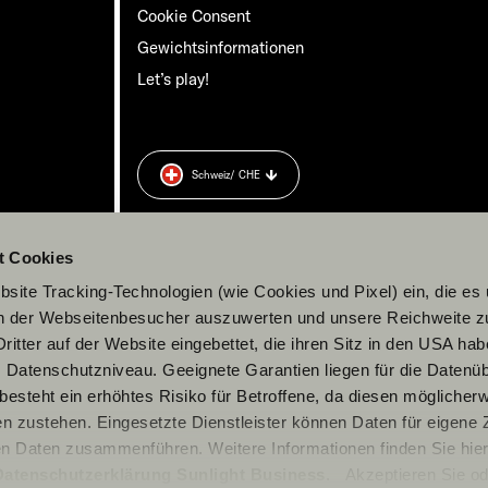
Cookie Consent
Gewichts­informationen
Let’s play!
Schweiz
/ CHE
rung
zu.
t Cookies
site Tracking-Technologien (wie Cookies und Pixel) ein, die es
en der Webseitenbesucher auszuwerten und unsere Reichweite 
ritter auf der Website eingebettet, die ihren Sitz in den USA ha
Datenschutzniveau. Geeignete Garantien liegen für die Datenüb
s besteht ein erhöhtes Risiko für Betroffene, da diesen möglicher
n zustehen. Eingesetzte Dienstleister können Daten für eigene
en Daten zusammenführen. Weitere Informationen finden Sie hier
Datenschutzerklärung Sunlight Business
. Akzeptieren Sie od
© 2026 Sunlight GmbH