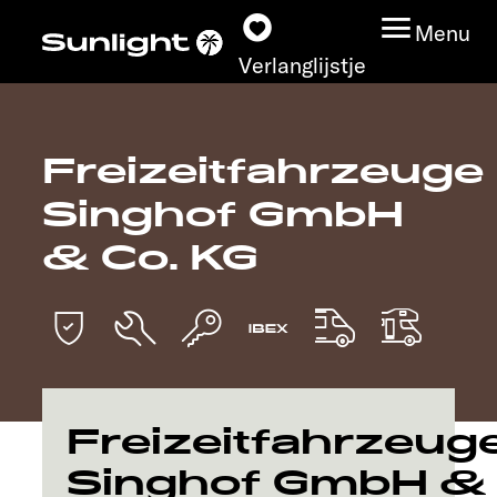
Menu
Verlanglijstje
Freizeitfahrzeuge
Modeloverzicht
Singhof GmbH
Configurator
& Co. KG
Vind jouw Sunlight
Vind jouw dealer
Ontdek
Freizeitfahrzeug
Singhof GmbH &
Service