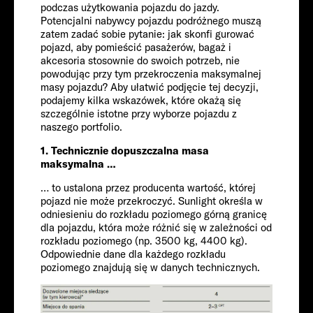
podczas użytkowania pojazdu do jazdy.
Potencjalni nabywcy pojazdu podróżnego muszą
zatem zadać sobie pytanie: jak skonfi gurować
pojazd, aby pomieścić pasażerów, bagaż i
akcesoria stosownie do swoich potrzeb, nie
powodując przy tym przekroczenia maksymalnej
masy pojazdu? Aby ułatwić podjęcie tej decyzji,
podajemy kilka wskazówek, które okażą się
szczególnie istotne przy wyborze pojazdu z
naszego portfolio.
FIAT
1. Technicznie dopuszczalna masa
maksymalna …
Pasażerowie
… to ustalona przez producenta wartość, której
pojazd nie może przekroczyć. Sunlight określa w
odniesieniu do rozkładu poziomego górną granicę
dla pojazdu, która może różnić się w zależności od
4-5
rozkładu poziomego (np. 3500 kg, 4400 kg).
Rozmiar
Odpowiednie dane dla każdego rozkładu
poziomego znajdują się w danych technicznych.
698 CM