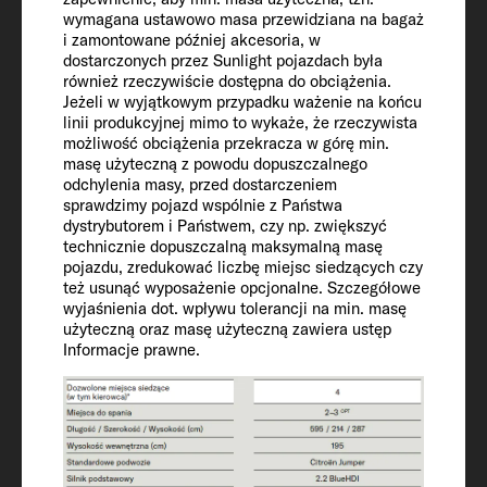
380
wymagana ustawowo masa przewidziana na bagaż
i zamontowane później akcesoria, w
dostarczonych przez Sunlight pojazdach była
również rzeczywiście dostępna do obciążenia.
Wyposażenie
Jeżeli w wyjątkowym przypadku ważenie na końcu
linii produkcyjnej mimo to wykaże, że rzeczywista
wnętrza
możliwość obciążenia przekracza w górę min.
masę użyteczną z powodu dopuszczalnego
odchylenia masy, przed dostarczeniem
Miejsca do spania
sprawdzimy pojazd wspólnie z Państwa
dystrybutorem i Państwem, czy np. zwiększyć
2 + 3
technicznie dopuszczalną maksymalną masę
pojazdu, zredukować liczbę miejsc siedzących czy
też usunąć wyposażenie opcjonalne. Szczegółowe
Powierzchnia leżąca w alkowie
wyjaśnienia dot. wpływu tolerancji na min. masę
195 x 140 - 110 OPT
użyteczną oraz masę użyteczną zawiera ustęp
Informacje prawne.
Rozmiar łóżka z tyłu
200 x 80 / 190 x 80 / 210 x 162