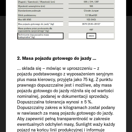
Skonfiguruj
Termin obejrzenia
Lista życzeń
2. Masa pojazdu gotowego do jazdy …
… składa się – mówiąc w uproszczeniu – z
pojazdu podstawowego z wyposażeniem seryjnym
Pojazd
plus masa kierowcy, przyjęta jako 75 kg. Z punktu
prawnego dopuszczalne jest i możliwe, aby masa
pojazdu gotowego do jazdy różniła się od wartości
nominalnej, podanej w dokumentacji sprzedaży.
Długość / szerokość / wysokość
Dopuszczalna tolerancja wynosi ± 5 %.
698 / 232 / 293 cm
Dopuszczalny zakres w kilogramach został podany
w nawiasach za masą pojazdu gotowego do jazdy.
Aby zapewnić pełną transparentność w zakresie
Wysokość wewnętrzna
ewentualnych odchyleń masy, Sunlight waży każdy
pojazd na końcu linii produkcyjnej i informuje
210