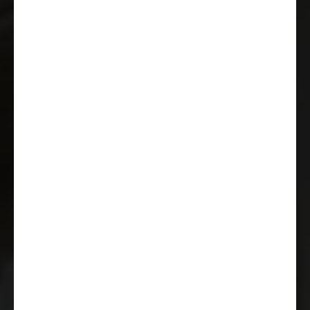
Miejsce do montażu radia z
głośnikami
Lusterka zewnętrzne sterowane
elektrycznie i ogrzewane
Tempomat
Klimatyzacja ręczna w szoferce
Światła do jazdy dziennej
zintegrowane z reflektorami
seryjnymi
Gniazdo USB