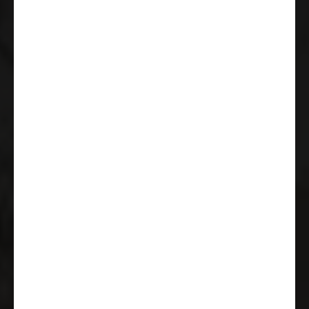
Zestaw awaryjny Fix & Go Kit
Czujniki ciśnienia powietrza w
oponach
Antena DAB zintegrowana w
lusterku zewnętrznym
Monitorowanie cofania (radar)
ESC (electronic stability control)
including ASR (anti-skid control),
hill holder (hill start assist), CWA
(crosswind assist), trailer stability
control and PCB (post-collision
braking)