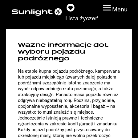
Menu
Lista życzeń
T 66 S
Wazne informacje dot.
Adventure
Modele
wyboru pojazdu
podróznego
Wyszukiwarka
Na etapie kupna pojazdu podróżnego, kampervana
pojazdów
lub pojazdu miejskiego (zwanych dalej pojazdem
podróżnym) szczególnie istotne znaczenie ma
wybór odpowiedniego rzutu poziomego, a także
Wyszukiwanie
atrakcyjny design. Ponadto masa pojazdu również
dystrybutorów
odgrywa niebagatelną rolę. Rodzina, przyjaciele,
opcjonalne wyposażenie, akcesoria i bagaż – na
wszystko to musi znaleźć się miejsce.
Badać
Jednocześnie istnieją prawne i techniczne
ograniczenia w zakresie konfi guracji i załadunku.
Każdy pojazd podróżny jest przystosowany do
Praca
określonej masy, której nie wolno przekroczyć
Chassis