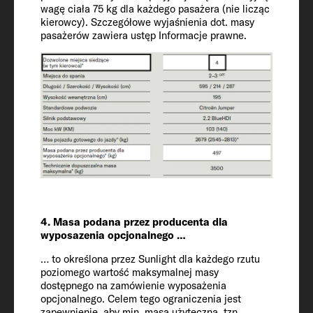
Technicznie dopuszczalna masa
wagę ciała 75 kg dla każdego pasażera (nie licząc
maksymalna* (kg)
kierowcy). Szczegółowe wyjaśnienia dot. masy
pasażerów zawiera ustęp Informacje prawne.
3500
Zwiększenie technicznie dopuszczalnej
masy maksymalnej (opcjonalnie)
3650
Obciążenie przyczepy 12% z hamulcem /
bez hamulca
2000 / 750
4. Masa podana przez producenta dla
wyposazenia opcjonalnego …
Ogumienie
225/75 R 16 CP
… to określona przez Sunlight dla każdego rzutu
poziomego wartość maksymalnej masy
dostępnego na zamówienie wyposażenia
Rozstaw osi
opcjonalnego. Celem tego ograniczenia jest
zapewnienie, aby min. masa użyteczna, tzn.