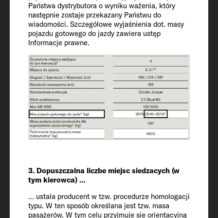
Państwa dystrybutora o wyniku ważenia, który
następnie zostaje przekazany Państwu do
wiadomości. Szczegółowe wyjaśnienia dot. masy
Dopuszczona liczba miejsc siedzących (z
pojazdu gotowego do jazdy zawiera ustęp
kierowcą)
Informacje prawne.
4 + 1
Podwozie / silnik / moc kW (KM)
Fiat Ducato / 2.2 / 103 (140)
Msa pojazdu gotowego do jazdy* (kg)
2860 (2717 to 3003)*
Masa wyposażenia opcjonalnego
3. Dopuszczalna liczbe miejsc siedzacych (w
określona przez producenta* (kg)
tym kierowca) …
279
… ustala producent w tzw. procedurze homologacji
typu. W ten sposób określana jest tzw. masa
pasażerów. W tym celu przyjmuje się orientacyjną