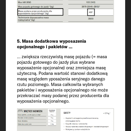
Rozmiar środkowego łóżka
210 x 58 OPT
Lodówka / zamrażalnik
137 (15)
5. Masa dodatkowa wyposazenia
opcjonalnego i pakietów …
Zbiornik wodny wraz z bojlerem (poj.
… zwiększa rzeczywistą masę pojazdu (= masa
zred.) / zbiornik na ścieki
pojazdu gotowego do jazdy plus wybrane
122 / 20 / 92
wyposażenie opcjonalne) oraz zmniejsza masę
użyteczną. Podana wartość stanowi dodatkową
masę względem yposażenia seryjnego danego
Gniazdka 230 V / gniazdo USB
rzutu poziomego. Masa całkowita wybranych
(podwójne)
pakietów i wyposażenia opcjonalnego nie może
przekraczać masy podanej przez producenta dla
4 / 4
wyposażenia opcjonalnego.
Ogrzewanie
Combi 6 Gas / Combi 6 Electric OPT /
Combi 6 Electric OPT / OPT