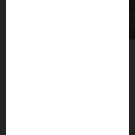
Serienausstattung
Basisfahrzeug Fiat
Fiat Ducato 3.500 kg | 2.2 | 103
Aufbau Außen
kW | 140 PS Euro 6 | 6-Gang-
Schaltgetriebe