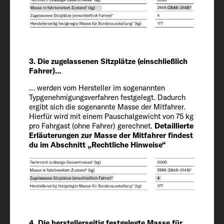
Länge / Breite / Höhe
698 / 232 / 293 cm
Innenhöhe
3. Die zugelassenen Sitzplätze (einschließlich
Fahrer)…
210
… werden vom Hersteller im sogenannten
Typgenehmigungsverfahren festgelegt. Dadurch
Zugelassene Sitzplätze (einschließlich
ergibt sich die sogenannte Masse der Mitfahrer.
Hierfür wird mit einem Pauschalgewicht von 75 kg
Fahrer)
pro Fahrgast (ohne Fahrer) gerechnet.
Detaillierte
4 + 1
Erläuterungen zur Masse der Mitfahrer findest
du im Abschnitt „Rechtliche Hinweise“
Chassis / Motor / Leistung kW (PS)
Fiat Ducato / 2.2 / 103 (140)
Masse in fahrbereitem Zustand (kg)*
2890 (2746 bis 3035)*
4. Die herstellerseitig festgelegte Masse für