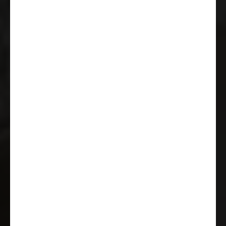
Lautsprechern
Außenspiegel elektrisch und
beheizt
Tempomat
Klimaanlage Fahrerhaus manuell
Tagfahrlicht im
Serienschweinwerfer integriert
USB Steckdose (doppelter
Anschluss A+C)