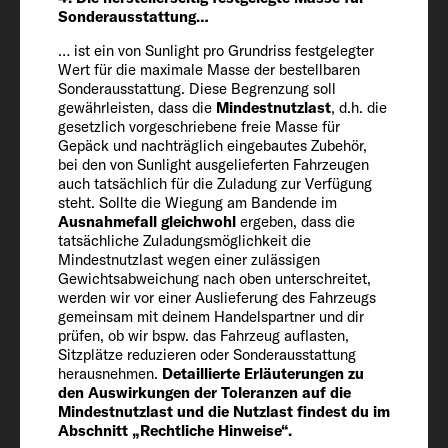
Sonderausstattung…
Herstellerseitig festgelegte Masse für
… ist ein von Sunlight pro Grundriss festgelegter
Sonderausstattung* (kg)
Wert für die maximale Masse der bestellbaren
Sonderausstattung. Diese Begrenzung soll
249
gewährleisten, dass die
Mindestnutzlast
, d.h. die
gesetzlich vorgeschriebene freie Masse für
Gepäck und nachträglich eingebautes Zubehör,
Technisch zulässige Gesamtmasse* (kg)
bei den von Sunlight ausgelieferten Fahrzeugen
3500
auch tatsächlich für die Zuladung zur Verfügung
steht. Sollte die Wiegung am Bandende im
Ausnahmefall gleichwohl
ergeben, dass die
tatsächliche Zuladungsmöglichkeit die
Auflastung (optional)
Mindestnutzlast wegen einer zulässigen
3650
Gewichtsabweichung nach oben unterschreitet,
werden wir vor einer Auslieferung des Fahrzeugs
gemeinsam mit deinem Handelspartner und dir
Anhängelast 12 % gebremst /
prüfen, ob wir bspw. das Fahrzeug auflasten,
ungebremst
Sitzplätze reduzieren oder Sonderausstattung
herausnehmen.
Detaillierte Erläuterungen zu
2000 / 750
den Auswirkungen der Toleranzen auf die
Mindestnutzlast und die Nutzlast findest du im
Abschnitt „Rechtliche Hinweise“.
Bereifung