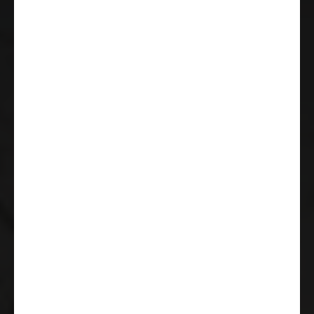
Reifenluftdrucksensor
DAB Antenne integriert im
Außenspiegel
Rückfahr-Überwachung (Radar)
ESC (elektronische
Stabilitätskontrolle) inkl. ASR
(Antischlupfregelung), Hillholder
(Berganfahrassistent), CWA
(Seitenwindassistent),
Anhängerstabilitätskontrolle und
PCB (Nachkollisionsbremsung)
Radiovorbereitung mit