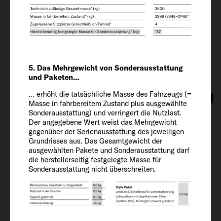
225/75 R 16 CP
Wheel base
380
5. Das Mehrgewicht von Sonderausstattung
und Paketen…
Innenausstattung
… erhöht die tatsächliche Masse des Fahrzeugs (=
Masse in fahrbereitem Zustand plus ausgewählte
Sonderausstattung) und verringert die Nutzlast.
Der angegebene Wert weist das Mehrgewicht
Schlafplätze
gegenüber der Serienausstattung des jeweiligen
2 + 3
Grundrisses aus. Das Gesamtgewicht der
ausgewählten Pakete und Sonderausstattung darf
die herstellerseitig festgelegte Masse für
Bettgröße vorne
Sonderausstattung nicht überschreiten.
195 x 140 - 110 OPT
Bettgröße hinten