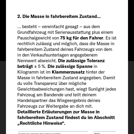
698 CM
Preis ab
2. Die Masse in fahrbereitem Zustand…
ab CHF 63'190
… besteht – vereinfacht gesagt – aus dem
Info
Grundfahrzeug mit Serienausstattung plus einem
ab CHF 60'690
Pauschalgewicht von
75 kg für den Fahrer
. Es ist
rechtlich zulässig und möglich, dass die Masse in
fahrbereitem Zustand deines Fahrzeugs von dem
in den Verkaufsunterlagen angegebenem
Nennwert abweicht.
Die zulässige Toleranz
Konfigurieren
beträgt
± 5 %.
Die zulässige Spanne
in
Kilogramm ist im
Klammerzusatz
hinter der
Besichtigungstermin
Masse in fahrbereitem Zustand angegeben. Damit
du volle Transparenz über mögliche
Wishlist
Gewichtsabweichungen hast, wiegt Sunlight jedes
Fahrzeug am Bandende und teilt deinem
Handelspartner das Wiegeergebnis deines
Fahrzeugs zur Weitergabe an dich mit.
Detaillierte Erläuterungen zur Masse in
fahrbereitem Zustand findest du im Abschnitt
„Rechtliche Hinweise“.
Fahrzeug