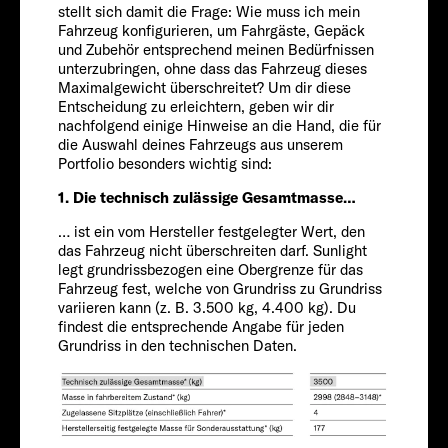
stellt sich damit die Frage: Wie muss ich mein
Service
Chassis
Fahrzeug konfigurieren, um Fahrgäste, Gepäck
und Zubehör entsprechend meinen Bedürfnissen
unterzubringen, ohne dass das Fahrzeug dieses
Maximalgewicht überschreitet? Um dir diese
Entscheidung zu erleichtern, geben wir dir
nachfolgend einige Hinweise an die Hand, die für
die Auswahl deines Fahrzeugs aus unserem
Portfolio besonders wichtig sind:
1. Die technisch zulässige Gesamtmasse…
… ist ein vom Hersteller festgelegter Wert, den
FIAT
das Fahrzeug nicht überschreiten darf. Sunlight
legt grundrissbezogen eine Obergrenze für das
Passagiere
Fahrzeug fest, welche von Grundriss zu Grundriss
variieren kann (z. B. 3.500 kg, 4.400 kg). Du
findest die entsprechende Angabe für jeden
Grundriss in den technischen Daten.
4-5
Größe