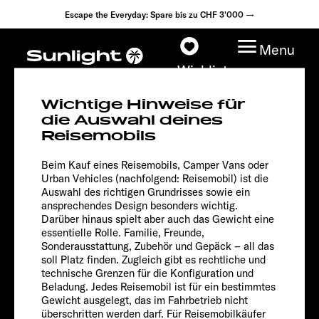
Escape the Everyday: Spare bis zu CHF 3'000 →
Menu
Wishlist
Wichtige Hinweise für
die Auswahl deines
T 66 S
Reisemobils
Adventure
Modelle
Beim Kauf eines Reisemobils, Camper Vans oder
Urban Vehicles (nachfolgend: Reisemobil) ist die
Konfigurator
Auswahl des richtigen Grundrisses sowie ein
ansprechendes Design besonders wichtig.
Darüber hinaus spielt aber auch das Gewicht eine
Fahrzeugfinder
essentielle Rolle. Familie, Freunde,
Sonderausstattung, Zubehör und Gepäck – all das
Händlersuche
soll Platz finden. Zugleich gibt es rechtliche und
technische Grenzen für die Konfiguration und
Beladung. Jedes Reisemobil ist für ein bestimmtes
Explore
Gewicht ausgelegt, das im Fahrbetrieb nicht
überschritten werden darf. Für Reisemobilkäufer