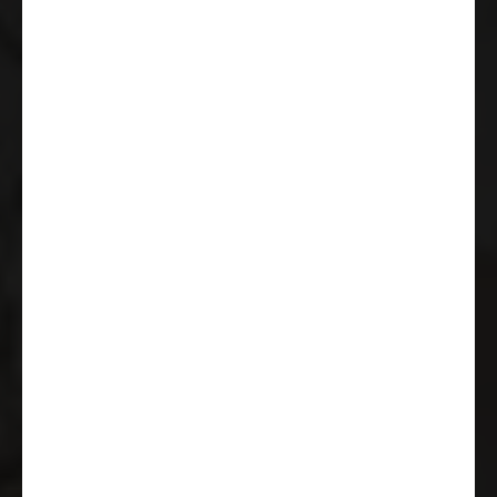
ESC (control electrónico de
estabilidad) incl. ASR (control de
tracción), hill holder (asistente
para arranque en pendiente),
CWA (asistente para viento
lateral), control de estabilidad de
remolque y PCB (frenado tras
colisión)
Preinstalación radio con
altavoces
Retrovisores eléctricos y
calefactados
Tempomat