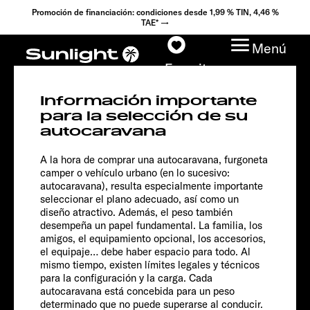
Promoción de financiación: condiciones desde 1,99 % TIN, 4,46 %
TAE* →
Menú
Favoritos
Información importante
para la selección de su
autocaravana
T 66 S
Adventure
Modelos
A la hora de comprar una autocaravana, furgoneta
camper o vehículo urbano (en lo sucesivo:
Configurador
autocaravana), resulta especialmente importante
seleccionar el plano adecuado, así como un
diseño atractivo. Además, el peso también
Encuentra tu Sunlight
desempeña un papel fundamental. La familia, los
amigos, el equipamiento opcional, los accesorios,
Búsqueda de
el equipaje… debe haber espacio para todo. Al
mismo tiempo, existen límites legales y técnicos
concesionarios
para la configuración y la carga. Cada
autocaravana está concebida para un peso
determinado que no puede superarse al conducir.
Descubrir