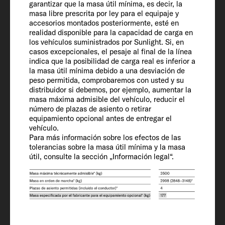
garantizar que la masa útil mínima, es decir, la
masa libre prescrita por ley para el equipaje y
Masa especificada por el fabricante para
accesorios montados posteriormente, esté en
el equipamiento opcional* (kg)
realidad disponible para la capacidad de carga en
222
los vehículos suministrados por Sunlight. Si, en
casos excepcionales, el pesaje al final de la línea
indica que la posibilidad de carga real es inferior a
la masa útil mínima debido a una desviación de
Masa máxima técnicamente admisible*
peso permitida, comprobaremos con usted y su
(kg)
distribuidor si debemos, por ejemplo, aumentar la
3500
masa máxima admisible del vehículo, reducir el
número de plazas de asiento o retirar
equipamiento opcional antes de entregar el
Incremento MTMA (opcional)
vehículo.
Para más información sobre los efectos de las
3650
tolerancias sobre la masa útil mínima y la masa
útil, consulte la sección „Información legal“.
PMR con inclinación 12% con freno / sin
freno (kg)
2000 / 750