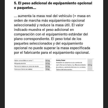
Neumáticos
5. El peso adicional de equipamiento opcional
225/75 R 16 CP
o paquetes…
… aumenta la masa real del vehículo (= masa en
orden de marcha más equipamiento opcional
Distancia entre ejes
seleccionado) y reduce la masa útil. El valor
380
indicado muestra el peso adicional en
comparación con el equipamiento estándar del
plano correspondiente. El peso total de los
paquetes seleccionados y del equipamiento
Equipamiento
opcional no puede superar la masa especificada
por el fabricante para el equipamiento opcional.
interior
Plazas para dormir
4 + 1
Medidas cama capuchina
195 x 140 - 110