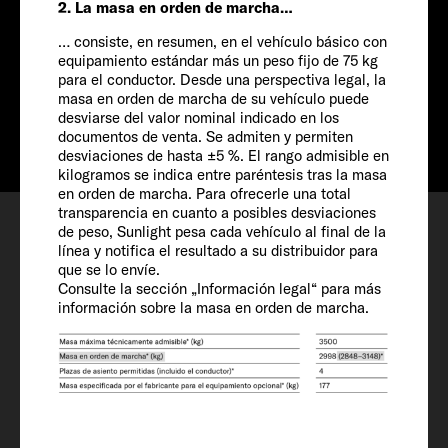
2. La masa en orden de marcha…
698 CM
… consiste, en resumen, en el vehículo básico con
equipamiento estándar más un peso fijo de 75 kg
Precio desde
para el conductor. Desde una perspectiva legal, la
Info
Desde € 67.490
masa en orden de marcha de su vehículo puede
desviarse del valor nominal indicado en los
documentos de venta. Se admiten y permiten
desviaciones de hasta ±5 %. El rango admisible en
kilogramos se indica entre paréntesis tras la masa
en orden de marcha. Para ofrecerle una total
Configurar
transparencia en cuanto a posibles desviaciones
de peso, Sunlight pesa cada vehículo al final de la
Petición de cita
línea y notifica el resultado a su distribuidor para
que se lo envíe.
Favoritos
Consulte la sección „Información legal“ para más
información sobre la masa en orden de marcha.
Vehículo