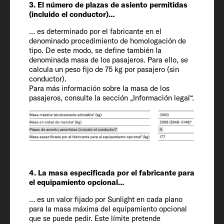
3. El número de plazas de asiento permitidas
Longitud / Anchura / Altura
(incluido el conductor)…
698 / 232 / 293 cm
… es determinado por el fabricante en el
denominado procedimiento de homologación de
tipo. De este modo, se define también la
Altura interior
denominada masa de los pasajeros. Para ello, se
210
calcula un peso fijo de 75 kg por pasajero (sin
conductor).
Para más información sobre la masa de los
pasajeros, consulte la sección „Información legal“.
Plazas de asiento permitidas (incl.
conductor)
4 + 1
Chasis / Motor / Potencia kW (CV)
Fiat Ducato / 2.2 / 103 (140)
4. La masa especificada por el fabricante para
el equipamiento opcional…
Masa en orden de marcha (kg)*
… es un valor fijado por Sunlight en cada plano
para la masa máxima del equipamiento opcional
2917 (2771 a 3063)*
que se puede pedir. Este límite pretende