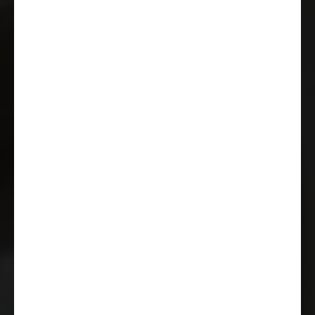
Aire acondicionado manual en
cabina
Luz de marcha diurna integrada
en el faro de serie
Toma USB (doble conector A+C)
Traction+ incl. Hill Descent
Volante multifunción
Función Start & Stop incl. Booster