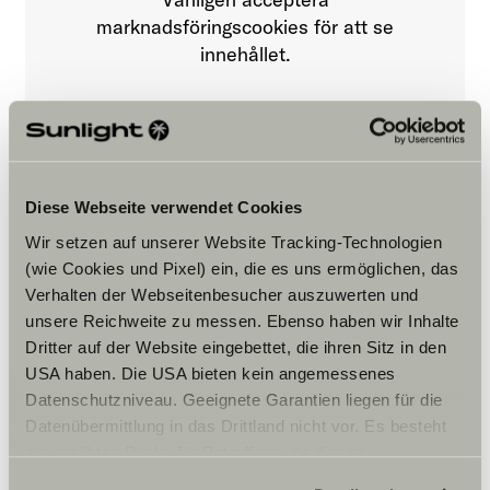
marknadsföringscookies för att se
innehållet.
Cookie-inställningar
Diese Webseite verwendet Cookies
Wir setzen auf unserer Website Tracking-Technologien
(wie Cookies und Pixel) ein, die es uns ermöglichen, das
Verhalten der Webseitenbesucher auszuwerten und
Öppettider
unsere Reichweite zu messen. Ebenso haben wir Inhalte
Dritter auf der Website eingebettet, die ihren Sitz in den
FAHRZEUGVERKAUF
USA haben. Die USA bieten kein angemessenes
Montag – Freitag:
Datenschutzniveau. Geeignete Garantien liegen für die
7:30 -12:00
Datenübermittlung in das Drittland nicht vor. Es besteht
13:00-18:00 Uhr
Samstag:
ein erhöhtes Risiko für Betroffene, da diesen
9:00 – 12:00 Uhr
möglicherweise keine Rechtsbehelfsmöglichkeiten