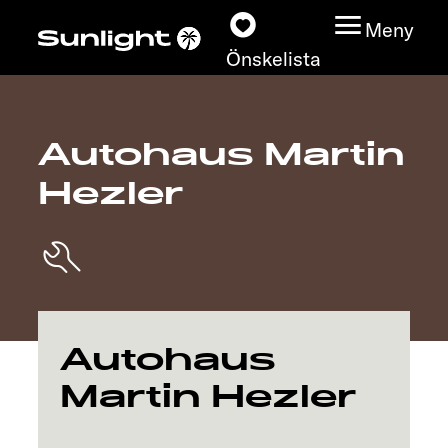
Meny
Önskelista
Autohaus Martin
Modeller
Hezler
Konfigurator
Find din Sunlight
Hitta återförsäljare
Autohaus
Upptäck
Martin Hezler
Service