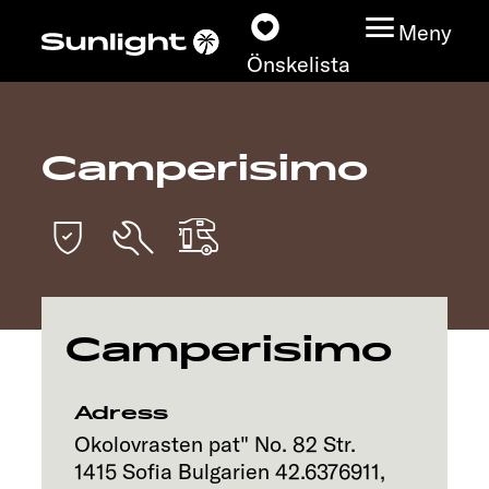
Meny
Önskelista
Camperisimo
Modeller
Konfigurator
Find din Sunlight
Camperisimo
Hitta återförsäljare
Upptäck
Adress
Okolovrasten pat" No. 82 Str.
Service
1415
Sofia
Bulgarien
42.6376911
,