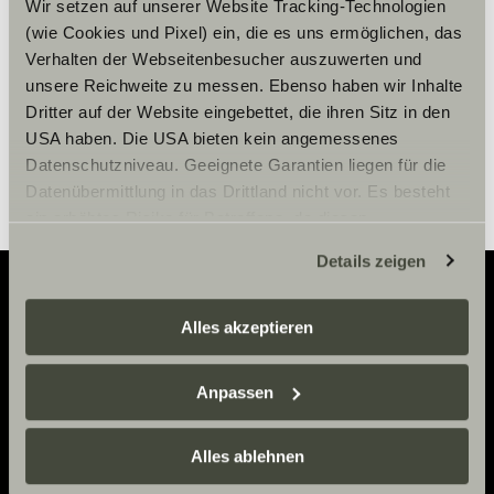
Wir setzen auf unserer Website Tracking-Technologien
(wie Cookies und Pixel) ein, die es uns ermöglichen, das
Cookie-inställningar
Verhalten der Webseitenbesucher auszuwerten und
unsere Reichweite zu messen. Ebenso haben wir Inhalte
Dritter auf der Website eingebettet, die ihren Sitz in den
USA haben. Die USA bieten kein angemessenes
Datenschutzniveau. Geeignete Garantien liegen für die
Datenübermittlung in das Drittland nicht vor. Es besteht
ein erhöhtes Risiko für Betroffene, da diesen
möglicherweise keine Rechtsbehelfsmöglichkeiten
Details zeigen
zustehen. Eingesetzte Dienstleister können Daten für
eigene Zwecke verarbeiten und mit anderen Daten
zusammenführen. Weitere Informationen finden Sie hier:
Alles akzeptieren
Adventure
Datenschutzerklärung
/
Datenschutzerklärung
Sunlight Business
. Akzeptieren Sie oder wählen Sie
Now.
Anpassen
einzelne Cookies/Dienste in den Einstellungen aus,
erteilen Sie uns Ihre Einwilligung zur Verarbeitung Ihrer
Daten zu den genannten Zwecken. Die Einwilligung ist
Alles ablehnen
KONTAKT
freiwillig, für den Besuch der Website nicht erforderlich