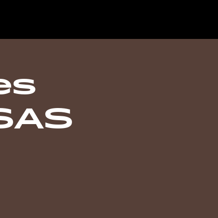
es
 SAS