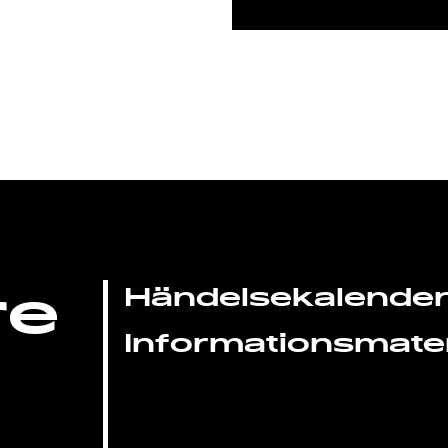
re
Händelsekalende
Informationsmater