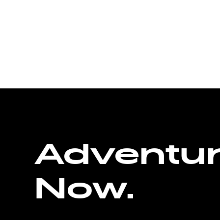
Adventu
Now.