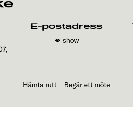
ke
E-postadress
show
07
,
Hämta rutt
Begär ett möte