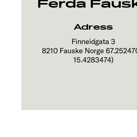
Ferda Faus
Adress
Finneidgata 3
8210
Fauske
Norge
67.25247
15.4283474
)