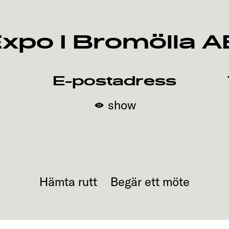
po I Bromölla A
E-postadress
show
Hämta rutt
Begär ett möte