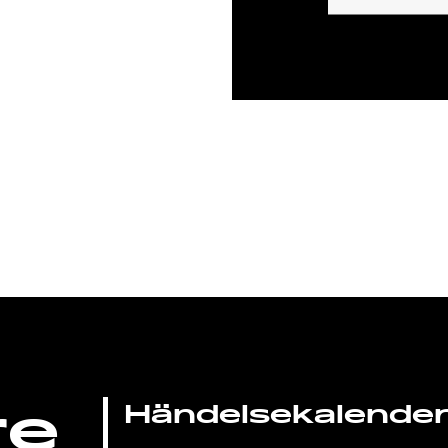
re
Händelsekalende