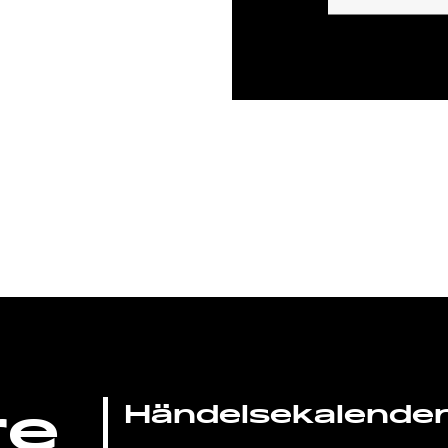
re
Händelsekalende