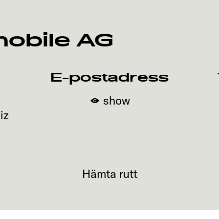
obile AG
E-postadress
show
iz
Hämta rutt