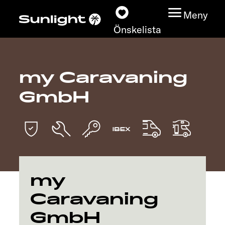
Meny
Önskelista
my Caravaning
Modeller
GmbH
Konfigurator
Find din Sunlight
Hitta återförsäljare
my
Upptäck
Caravaning
GmbH
Service