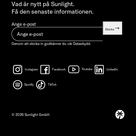
info@sunlight.de
Vad är nytt på Sunlight.
Få den senaste informationen.
Ange e-post
Skicka
Genom att skicka in godkänner du vår
Dataskydd.
Instagram
Facebook
Youtube
LinkedIn
Spotify
TikTok
© 2026 Sunlight GmbH